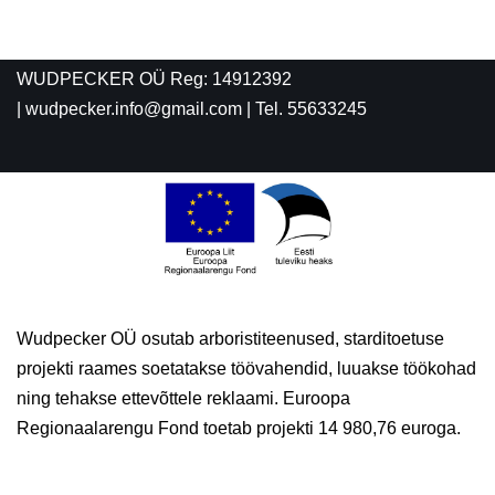
WUDPECKER OÜ Reg: 14912392
| wudpecker.info@gmail.com | Tel. 55633245
Wudpecker OÜ osutab arboristiteenused, starditoetuse
projekti raames soetatakse töövahendid, luuakse töökohad
ning tehakse ettevõttele reklaami. Euroopa
Regionaalarengu Fond toetab projekti 14 980,76 euroga.
Neve
| Powered by
WordPress